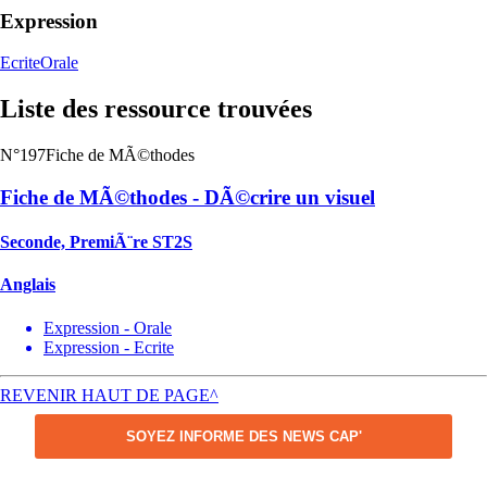
Expression
Ecrite
Orale
Liste des ressource trouvées
N°197
Fiche de MÃ©thodes
Fiche de MÃ©thodes - DÃ©crire un visuel
Seconde, PremiÃ¨re ST2S
Anglais
Expression - Orale
Expression - Ecrite
REVENIR HAUT DE PAGE^
SOYEZ INFORME DES NEWS CAP'