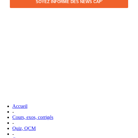
SOYEZ INFORME DES NEWS CAP'
Accueil
-
Cours, exos, corrigés
-
Quiz, QCM
-