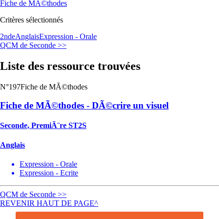
Fiche de MÃ©thodes
Critères sélectionnés
2nde
Anglais
Expression - Orale
QCM de Seconde >>
Liste des ressource trouvées
N°197
Fiche de MÃ©thodes
Fiche de MÃ©thodes - DÃ©crire un visuel
Seconde, PremiÃ¨re ST2S
Anglais
Expression - Orale
Expression - Ecrite
QCM de Seconde >>
REVENIR HAUT DE PAGE^