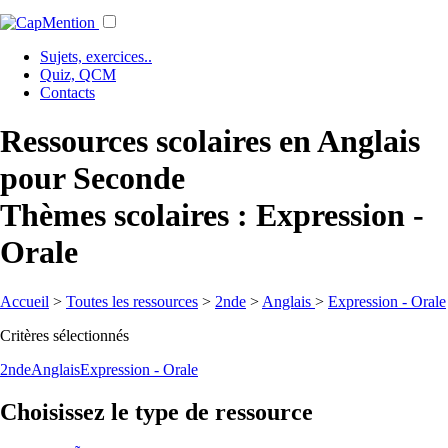
Sujets, exercices..
Quiz, QCM
Contacts
Ressources scolaires en Anglais
pour Seconde
Thèmes scolaires : Expression -
Orale
Accueil
>
Toutes les ressources
>
2nde
>
Anglais
>
Expression - Orale
Critères sélectionnés
2nde
Anglais
Expression - Orale
Choisissez le type de ressource