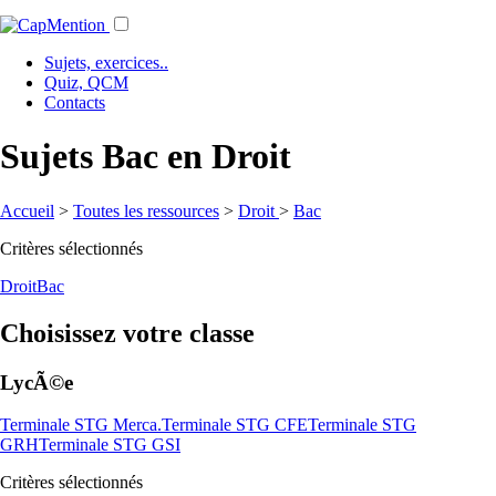
Sujets, exercices..
Quiz, QCM
Contacts
Sujets Bac en Droit
Accueil
>
Toutes les ressources
>
Droit
>
Bac
Critères sélectionnés
Droit
Bac
Choisissez votre classe
LycÃ©e
Terminale STG Merca.
Terminale STG CFE
Terminale STG
GRH
Terminale STG GSI
Critères sélectionnés