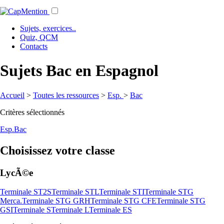
Sujets, exercices..
Quiz, QCM
Contacts
Sujets Bac en Espagnol
Accueil
>
Toutes les ressources
>
Esp.
>
Bac
Critères sélectionnés
Esp.
Bac
Choisissez votre classe
LycÃ©e
Terminale ST2S
Terminale STL
Terminale STI
Terminale STG
Merca.
Terminale STG GRH
Terminale STG CFE
Terminale STG
GSI
Terminale S
Terminale L
Terminale ES