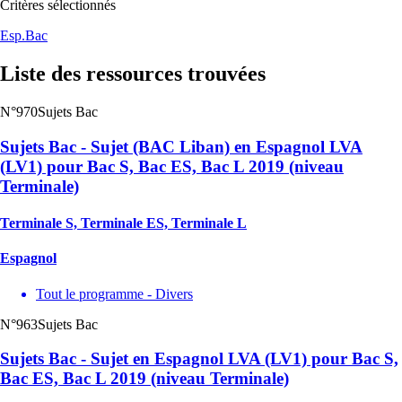
Critères sélectionnés
Esp.
Bac
Liste des ressources trouvées
N°970
Sujets Bac
Sujets Bac - Sujet (BAC Liban) en Espagnol LVA
(LV1) pour Bac S, Bac ES, Bac L 2019 (niveau
Terminale)
Terminale S, Terminale ES, Terminale L
Espagnol
Tout le programme - Divers
N°963
Sujets Bac
Sujets Bac - Sujet en Espagnol LVA (LV1) pour Bac S,
Bac ES, Bac L 2019 (niveau Terminale)