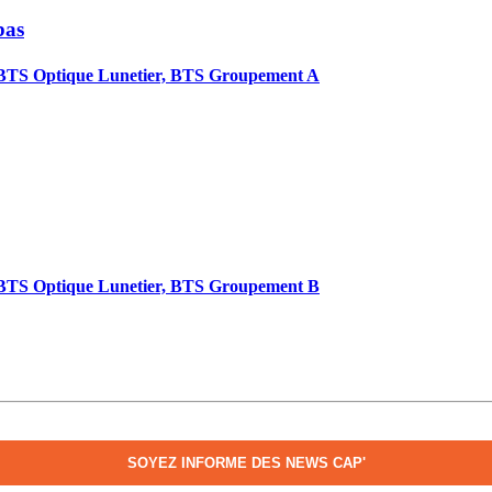
bas
BTS Optique Lunetier, BTS Groupement A
BTS Optique Lunetier, BTS Groupement B
SOYEZ INFORME DES NEWS CAP'