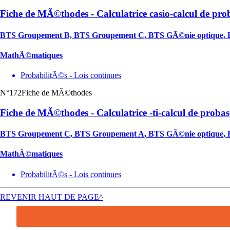
Fiche de MÃ©thodes - Calculatrice casio-calcul de pro
BTS Groupement B, BTS Groupement C, BTS GÃ©nie optique, 
MathÃ©matiques
ProbabilitÃ©s - Lois continues
N°172
Fiche de MÃ©thodes
Fiche de MÃ©thodes - Calculatrice -ti-calcul de probas
BTS Groupement C, BTS Groupement A, BTS GÃ©nie optique, 
MathÃ©matiques
ProbabilitÃ©s - Lois continues
REVENIR HAUT DE PAGE^