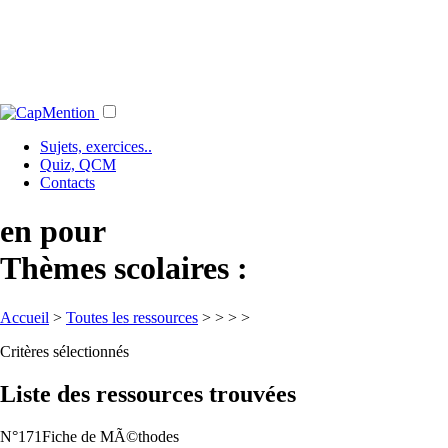
Sujets, exercices..
Quiz, QCM
Contacts
en pour
Thèmes scolaires :
Accueil
>
Toutes les ressources
>
>
>
>
Critères sélectionnés
Liste des ressources trouvées
N°171
Fiche de MÃ©thodes