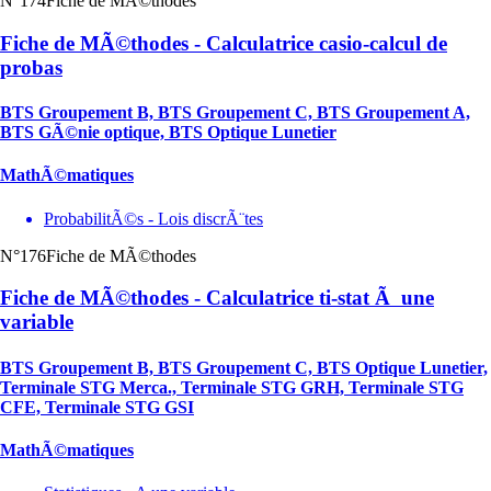
N°174
Fiche de MÃ©thodes
Fiche de MÃ©thodes - Calculatrice casio-calcul de
probas
BTS Groupement B, BTS Groupement C, BTS Groupement A,
BTS GÃ©nie optique, BTS Optique Lunetier
MathÃ©matiques
ProbabilitÃ©s - Lois discrÃ¨tes
N°176
Fiche de MÃ©thodes
Fiche de MÃ©thodes - Calculatrice ti-stat Ã une
variable
BTS Groupement B, BTS Groupement C, BTS Optique Lunetier,
Terminale STG Merca., Terminale STG GRH, Terminale STG
CFE, Terminale STG GSI
MathÃ©matiques