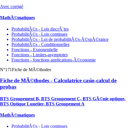
Avec corrigé
MathÃ©matiques
ProbabilitÃ©s - Lois discrÃ¨tes
ProbabilitÃ©s - Lois continues
ProbabilitÃ©s - Loi de probabilitÃ©s-Ã©spÃ©rance
ProbabilitÃ©s - Conditionnelles
Fonctions - Exponentielle
Fonctions - Limites-asymptotes
Fonctions - fonctions applications-Ã©conomie
N°171
Fiche de MÃ©thodes
Fiche de MÃ©thodes - Calculatrice casio-calcul de
probas
BTS Groupement B, BTS Groupement C, BTS GÃ©nie optique,
BTS Optique Lunetier, BTS Groupement A
MathÃ©matiques
ProbabilitÃ©s - Lois continues