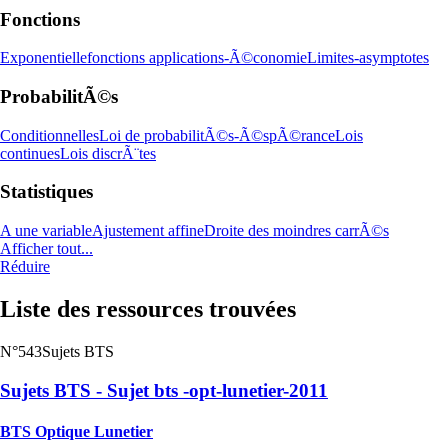
Fonctions
Exponentielle
fonctions applications-Ã©conomie
Limites-asymptotes
ProbabilitÃ©s
Conditionnelles
Loi de probabilitÃ©s-Ã©spÃ©rance
Lois
continues
Lois discrÃ¨tes
Statistiques
A une variable
Ajustement affine
Droite des moindres carrÃ©s
Afficher tout...
Réduire
Liste des ressources trouvées
N°543
Sujets BTS
Sujets BTS - Sujet bts -opt-lunetier-2011
BTS Optique Lunetier