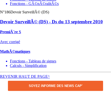
Fonctions - GÃ©nÃ©ralitÃ©s
N°186
Devoir SurveillÃ© (DS)
Devoir SurveillÃ© (DS) - Ds du 13 septembre 2010
PremiÃ¨re S
Avec corrigé
MathÃ©matiques
Fonctions - Tableau de signes
Calculs - Simplification
REVENIR HAUT DE PAGE^
SOYEZ INFORME DES NEWS CAP'