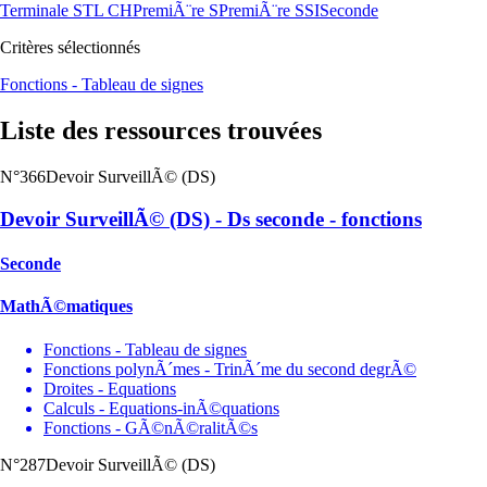
Terminale STL CH
PremiÃ¨re S
PremiÃ¨re SSI
Seconde
Critères sélectionnés
Fonctions - Tableau de signes
Liste des ressources trouvées
N°366
Devoir SurveillÃ© (DS)
Devoir SurveillÃ© (DS) - Ds seconde - fonctions
Seconde
MathÃ©matiques
Fonctions - Tableau de signes
Fonctions polynÃ´mes - TrinÃ´me du second degrÃ©
Droites - Equations
Calculs - Equations-inÃ©quations
Fonctions - GÃ©nÃ©ralitÃ©s
N°287
Devoir SurveillÃ© (DS)