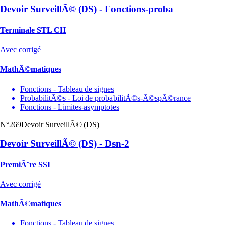
Devoir SurveillÃ© (DS) - Fonctions-proba
Terminale STL CH
Avec corrigé
MathÃ©matiques
Fonctions - Tableau de signes
ProbabilitÃ©s - Loi de probabilitÃ©s-Ã©spÃ©rance
Fonctions - Limites-asymptotes
N°269
Devoir SurveillÃ© (DS)
Devoir SurveillÃ© (DS) - Dsn-2
PremiÃ¨re SSI
Avec corrigé
MathÃ©matiques
Fonctions - Tableau de signes