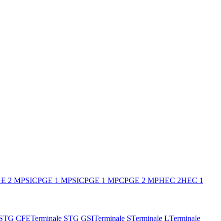
E 2 MPSI
CPGE 1 MPSI
CPGE 1 MP
CPGE 2 MP
HEC 2
HEC 1
 STG CFE
Terminale STG GSI
Terminale S
Terminale L
Terminale