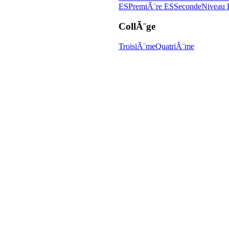
ES
PremiÃ¨re ES
Seconde
Niveau 
CollÃ¨ge
TroisiÃ¨me
QuatriÃ¨me