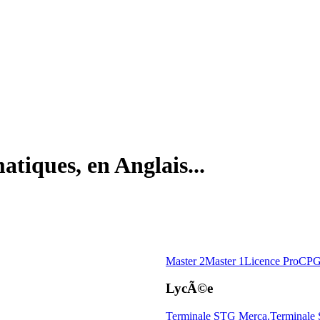
tiques, en Anglais...
Master 2
Master 1
Licence Pro
CPG
LycÃ©e
Terminale STG Merca.
Terminale