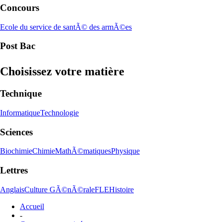
Concours
Ecole du service de santÃ© des armÃ©es
Post Bac
Choisissez votre matière
Technique
Informatique
Technologie
Sciences
Biochimie
Chimie
MathÃ©matiques
Physique
Lettres
Anglais
Culture GÃ©nÃ©rale
FLE
Histoire
Accueil
-