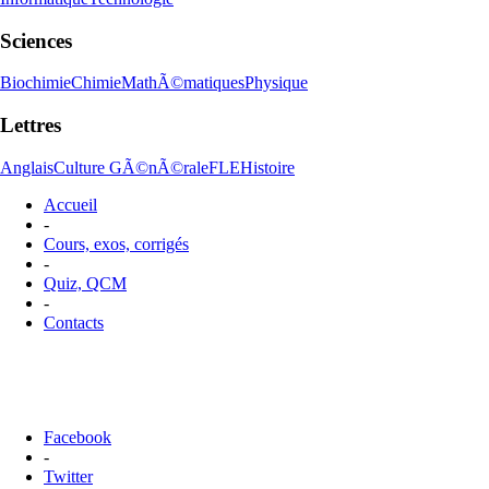
Sciences
Biochimie
Chimie
MathÃ©matiques
Physique
Lettres
Anglais
Culture GÃ©nÃ©rale
FLE
Histoire
Accueil
-
Cours, exos, corrigés
-
Quiz, QCM
-
Contacts
Facebook
-
Twitter