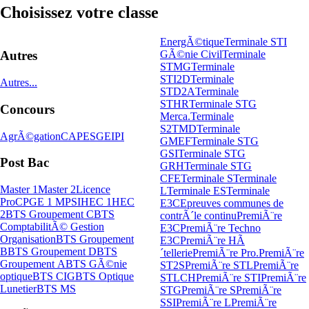
Choisissez votre classe
EnergÃ©tique
Terminale STI
GÃ©nie Civil
Terminale
Autres
STMG
Terminale
STI2D
Terminale
Autres...
STD2A
Terminale
STHR
Terminale STG
Concours
Merca.
Terminale
S2TMD
Terminale
AgrÃ©gation
CAPES
GEIPI
GMEF
Terminale STG
GSI
Terminale STG
Post Bac
GRH
Terminale STG
CFE
Terminale S
Terminale
Master 1
Master 2
Licence
L
Terminale ES
Terminale
Pro
CPGE 1 MPSI
HEC 1
HEC
E3C
Epreuves communes de
2
BTS Groupement C
BTS
contrÃ´le continu
PremiÃ¨re
ComptabilitÃ© Gestion
E3C
PremiÃ¨re Techno
Organisation
BTS Groupement
E3C
PremiÃ¨re HÃ
B
BTS Groupement D
BTS
´tellerie
PremiÃ¨re Pro.
PremiÃ¨re
Groupement A
BTS GÃ©nie
ST2S
PremiÃ¨re STL
PremiÃ¨re
optique
BTS CIG
BTS Optique
STLCH
PremiÃ¨re STI
PremiÃ¨re
Lunetier
BTS MS
STG
PremiÃ¨re S
PremiÃ¨re
SSI
PremiÃ¨re L
PremiÃ¨re