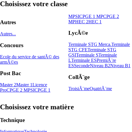
Choisissez votre classe
MPSI
CPGE 1 MP
CPGE 2
MP
HEC 2
HEC 1
Autres
LycÃ©e
Autres...
Terminale STG Merca.
Terminale
Concours
STG CFE
Terminale STG
GSI
Terminale S
Terminale
Ecole du service de santÃ© des
L
Terminale ES
PremiÃ¨re
armÃ©es
ES
Seconde
Niveau B2
Niveau B1
Post Bac
CollÃ¨ge
Master 2
Master 1
Licence
TroisiÃ¨me
QuatriÃ¨me
Pro
CPGE 2 MPSI
CPGE 1
Choisissez votre matière
Technique
Informatique
Technologie