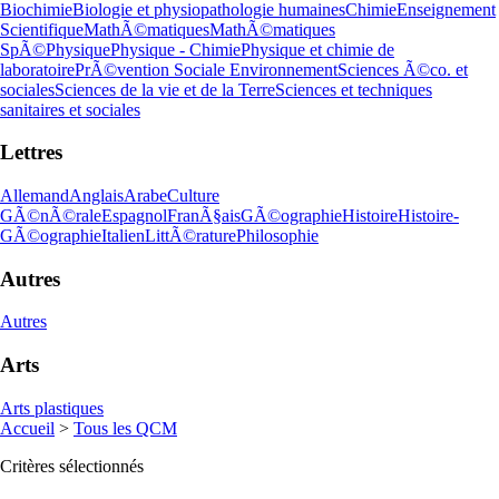
Biochimie
Biologie et physiopathologie humaines
Chimie
Enseignement
Scientifique
MathÃ©matiques
MathÃ©matiques
SpÃ©
Physique
Physique - Chimie
Physique et chimie de
laboratoire
PrÃ©vention Sociale Environnement
Sciences Ã©co. et
sociales
Sciences de la vie et de la Terre
Sciences et techniques
sanitaires et sociales
Lettres
Allemand
Anglais
Arabe
Culture
GÃ©nÃ©rale
Espagnol
FranÃ§ais
GÃ©ographie
Histoire
Histoire-
GÃ©ographie
Italien
LittÃ©rature
Philosophie
Autres
Autres
Arts
Arts plastiques
Accueil
>
Tous les QCM
Critères sélectionnés