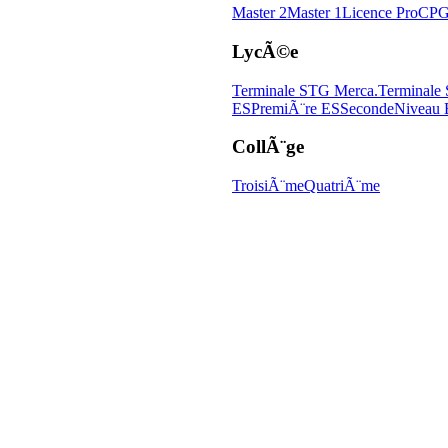
Master 2
Master 1
Licence Pro
CPG
LycÃ©e
Terminale STG Merca.
Terminale
ES
PremiÃ¨re ES
Seconde
Niveau 
CollÃ¨ge
TroisiÃ¨me
QuatriÃ¨me