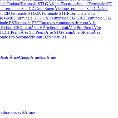
nie Optique
Terminale STI GÃ©nie Electrotechnique
Terminale STI
TI
Terminale STI GÃ©nie EnergÃ©tique
Terminale STI GÃ©nie
 STI2D
Terminale STD2A
Terminale STHR
Terminale STG
ale GMEF
Terminale STG GSI
Terminale STG GRH
Terminale STG
inale ES
Terminale E3C
Epreuves communes de contrÃ´le
 Techno E3C
PremiÃ¨re HÃ´tellerie
PremiÃ¨re Pro.
PremiÃ¨re
 STLCH
PremiÃ¨re STI
PremiÃ¨re STG
PremiÃ¨re S
PremiÃ¨re
onde Pro.
Seconde
Niveau B2
Niveau B1
QuatriÃ¨me
CinquiÃ¨me
SixiÃ¨me
estion des systÃ¨mes