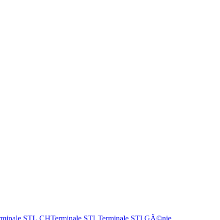
rminale STL CH
Terminale STL
Terminale STI GÃ©nie