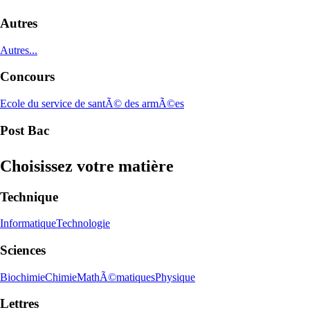
Autres
Autres...
Concours
Ecole du service de santÃ© des armÃ©es
Post Bac
Choisissez votre matière
Technique
Informatique
Technologie
Sciences
Biochimie
Chimie
MathÃ©matiques
Physique
Lettres