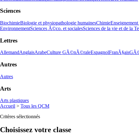
Sciences
Biochimie
Biologie et physiopathologie humaines
Chimie
Enseignement 
Environnement
Sciences Ã©co. et sociales
Sciences de la vie et de la Te
Lettres
Allemand
Anglais
Arabe
Culture GÃ©nÃ©rale
Espagnol
FranÃ§ais
GÃ©
Autres
Autres
Arts
Arts plastiques
Accueil
>
Tous les QCM
Critères sélectionnés
Choisissez votre classe