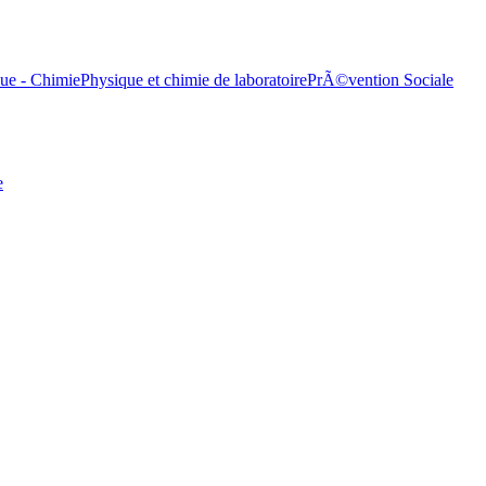
ue - Chimie
Physique et chimie de laboratoire
PrÃ©vention Sociale
e