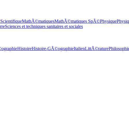
Scientifique
MathÃ©matiques
MathÃ©matiques SpÃ©
Physique
Physiq
rre
Sciences et techniques sanitaires et sociales
ographie
Histoire
Histoire-GÃ©ographie
Italien
LittÃ©rature
Philosophi