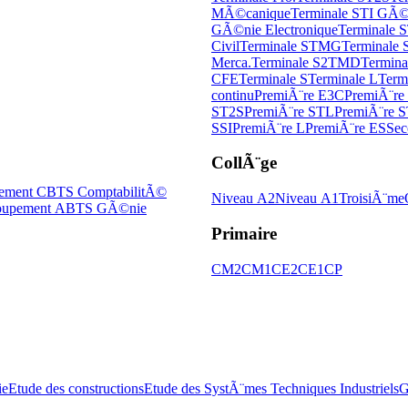
MÃ©canique
Terminale STI GÃ©
GÃ©nie Electronique
Terminale S
Civil
Terminale STMG
Terminale
Merca.
Terminale S2TMD
Termin
CFE
Terminale S
Terminale L
Term
continu
PremiÃ¨re E3C
PremiÃ¨re
ST2S
PremiÃ¨re STL
PremiÃ¨re
SSI
PremiÃ¨re L
PremiÃ¨re ES
Sec
CollÃ¨ge
ement C
BTS ComptabilitÃ©
Niveau A2
Niveau A1
TroisiÃ¨me
upement A
BTS GÃ©nie
Primaire
CM2
CM1
CE2
CE1
CP
ie
Etude des constructions
Etude des SystÃ¨mes Techniques Industriels
G