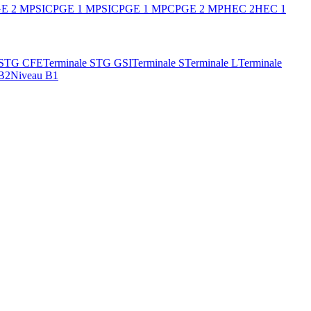
E 2 MPSI
CPGE 1 MPSI
CPGE 1 MP
CPGE 2 MP
HEC 2
HEC 1
 STG CFE
Terminale STG GSI
Terminale S
Terminale L
Terminale
B2
Niveau B1