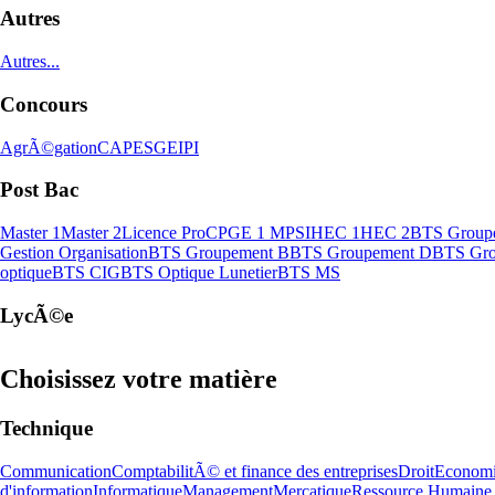
Autres
Autres...
Concours
AgrÃ©gation
CAPES
GEIPI
Post Bac
Master 1
Master 2
Licence Pro
CPGE 1 MPSI
HEC 1
HEC 2
BTS Group
Gestion Organisation
BTS Groupement B
BTS Groupement D
BTS Gro
optique
BTS CIG
BTS Optique Lunetier
BTS MS
LycÃ©e
Choisissez votre matière
Technique
Communication
ComptabilitÃ© et finance des entreprises
Droit
Econom
d'information
Informatique
Management
Mercatique
Ressource Humaine