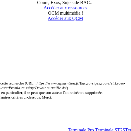
Cours, Exos, Sujets de BAC...
Accéder aux ressources
QCM multimédia !
Accéder aux QCM
r cette recherche (URL :
https://www.capmention.fr/Bac,corriges,cours/et:Lycee-
s/c:Premia-re-ssi/ty:Devoir-surveille-ds/
).
en particulier, il se peut que son auteur l'ait retirée ou supprimée.
'autres critères ci-dessous. Merci.
Terminale Pro.
Terminale ST2S
Te