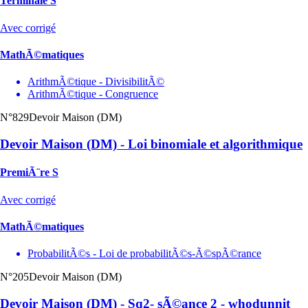
Terminale S
Avec corrigé
MathÃ©matiques
ArithmÃ©tique - DivisibilitÃ©
ArithmÃ©tique - Congruence
N°829
Devoir Maison (DM)
Devoir Maison (DM) - Loi binomiale et algorithmique
PremiÃ¨re S
Avec corrigé
MathÃ©matiques
ProbabilitÃ©s - Loi de probabilitÃ©s-Ã©spÃ©rance
N°205
Devoir Maison (DM)
Devoir Maison (DM) - Sq2- sÃ©ance 2 - whodunnit