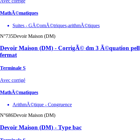
Avec corrigé
MathÃ©matiques
Suites - GÃ©omÃ©triques-arithmÃ©tiques
N°735
Devoir Maison (DM)
Devoir Maison (DM) - CorrigÃ© dm 3 Ã©quation pell
fermat
Terminale S
Avec corrigé
MathÃ©matiques
ArithmÃ©tique - Congruence
N°686
Devoir Maison (DM)
Devoir Maison (DM) - Type bac