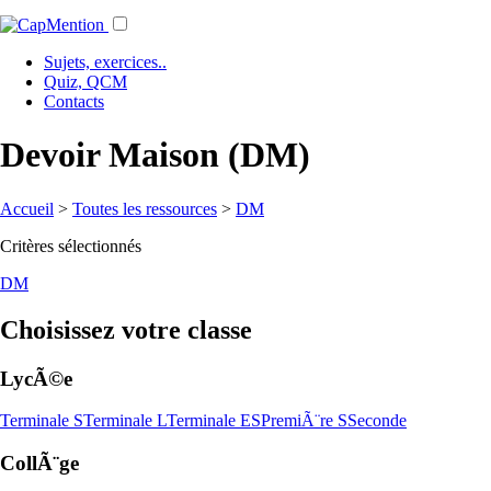
Sujets, exercices..
Quiz, QCM
Contacts
Devoir Maison (DM)
Accueil
>
Toutes les ressources
>
DM
Critères sélectionnés
DM
Choisissez votre classe
LycÃ©e
Terminale S
Terminale L
Terminale ES
PremiÃ¨re S
Seconde
CollÃ¨ge