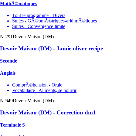
MathÃ©matiques
Tout le programme - Divers
Suites - GÃ©omÃ©triques-arithmÃ©tiques
Suites - Convergence-limite
N°291
Devoir Maison (DM)
Devoir Maison (DM) - Jamie oliver recipe
Seconde
Anglais
ComprÃ©hension - Orale
Vocabulaire - Aliments, se nourrir
N°649
Devoir Maison (DM)
Devoir Maison (DM) - Correction dm1
Terminale S